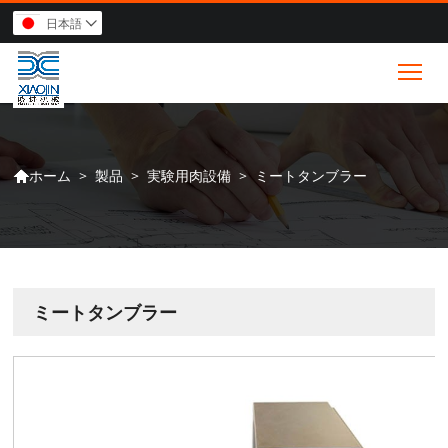
日本語

Tog
>
製品
>
実験用肉設備
>
ミートタンブラー
ホーム

ミートタンブラー