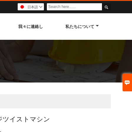

日本語

我々に連絡し
私たちについて

ジツイストマシン