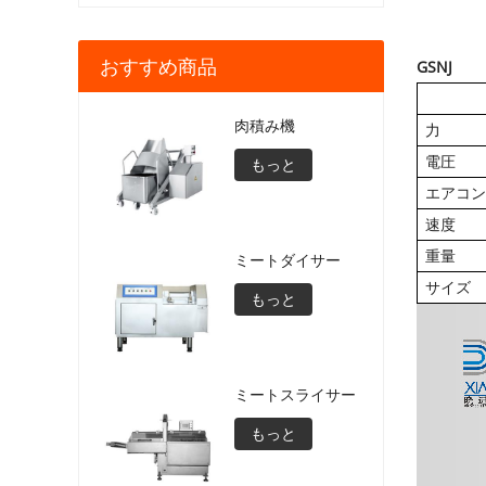
おすすめ商品
GSNJ
肉積み機
力
電圧
もっと
エアコン
速度
重量
ミートダイサー
サイズ
もっと
ミートスライサー
もっと