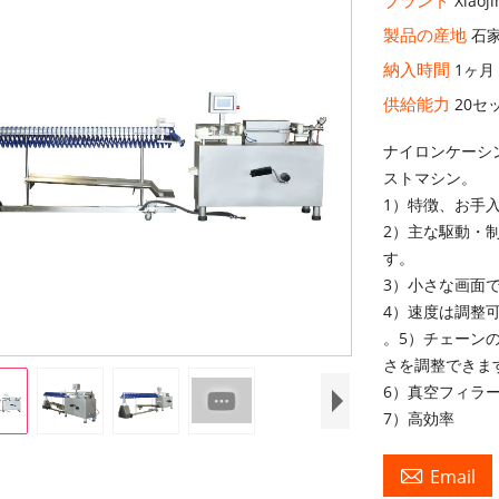
Xiaoji
製品の産地
石
納入時間
1ヶ月
供給能力
20セ
ナイロンケーシ
ストマシン。
1）特徴、お手入
2）主な駆動・
す。
3）小さな画面
4）速度は調整
。5）チェーン
さを調整できま
6）真空フィラ
7）高効率

Email