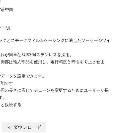
n
家荘中国
ット/月
ングとスモークフィルムケーシングに適したソーセージツイ
れが簡単なSUS304ステンレスを採用。
制御部は輸入部品を使用し、走行精度と寿命を向上させま
でデータを設定できます。
可能です
の円の長さに応じてチェーンを変更するためにユーザーが長
す。
ーと接続する
ダウンロード
