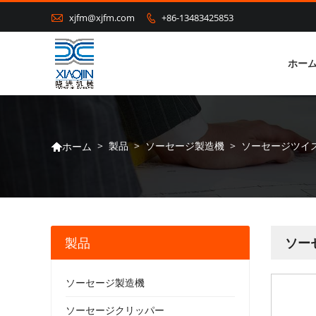

xjfm@xjfm.com
+86-13483425853

ホー
>
製品
>
ソーセージ製造機
>
ソーセージツイ
ホーム

製品
ソー
ソーセージ製造機
ソーセージクリッパー